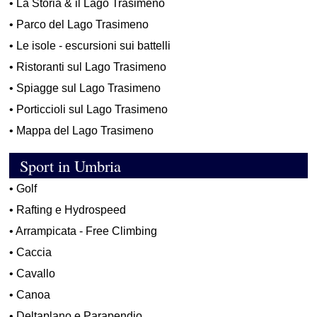
•
La Storia & il Lago Trasimeno
•
Parco del Lago Trasimeno
•
Le isole - escursioni sui battelli
•
Ristoranti sul Lago Trasimeno
•
Spiagge sul Lago Trasimeno
•
Porticcioli sul Lago Trasimeno
•
Mappa del Lago Trasimeno
Sport in Umbria
•
Golf
•
Rafting e Hydrospeed
•
Arrampicata - Free Climbing
•
Caccia
•
Cavallo
•
Canoa
•
Deltaplano e Parapendio