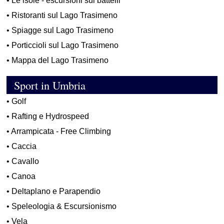
•
Le isole - escursioni sui battelli
•
Ristoranti sul Lago Trasimeno
•
Spiagge sul Lago Trasimeno
•
Porticcioli sul Lago Trasimeno
•
Mappa del Lago Trasimeno
Sport in Umbria
•
Golf
•
Rafting e Hydrospeed
•
Arrampicata - Free Climbing
•
Caccia
•
Cavallo
•
Canoa
•
Deltaplano e Parapendio
•
Speleologia & Escursionismo
•
Vela