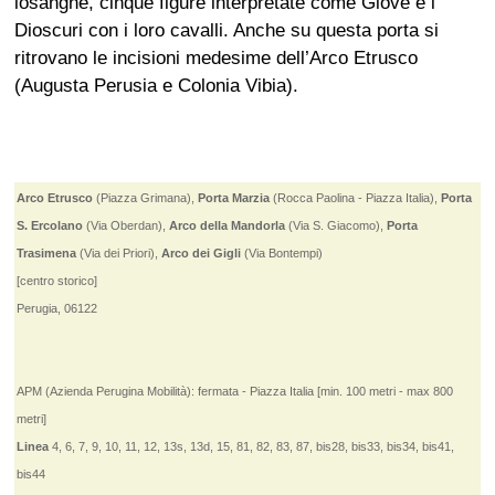
losanghe, cinque figure interpretate come Giove e i
Dioscuri con i loro cavalli. Anche su questa porta si
ritrovano le incisioni medesime dell’Arco Etrusco
(Augusta Perusia e Colonia Vibia).
Arco Etrusco
(Piazza Grimana),
Porta Marzia
(Rocca Paolina - Piazza Italia),
Porta
S. Ercolano
(Via Oberdan),
Arco della Mandorla
(Via S. Giacomo),
Porta
Trasimena
(Via dei Priori),
Arco dei Gigli
(Via Bontempi)
[centro storico]
Perugia, 06122
APM (Azienda Perugina Mobilità): fermata - Piazza Italia [min. 100 metri - max 800
metri]
Linea
4, 6, 7, 9, 10, 11, 12, 13s, 13d, 15, 81, 82, 83, 87, bis28, bis33, bis34, bis41,
bis44