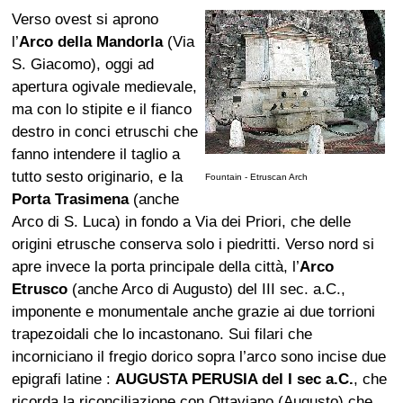
Verso ovest si aprono
l’
Arco della Mandorla
(Via
S. Giacomo), oggi ad
apertura ogivale medievale,
ma con lo stipite e il fianco
destro in conci etruschi che
fanno intendere il taglio a
tutto sesto originario, e la
Fountain - Etruscan Arch
Porta Trasimena
(anche
Arco di S. Luca) in fondo a Via dei Priori, che delle
origini etrusche conserva solo i piedritti. Verso nord si
apre invece la porta principale della città, l’
Arco
Etrusco
(anche Arco di Augusto) del III sec. a.C.,
imponente e monumentale anche grazie ai due torrioni
trapezoidali che lo incastonano. Sui filari che
incorniciano il fregio dorico sopra l’arco sono incise due
epigrafi latine :
AUGUSTA PERUSIA del I sec a.C.
, che
ricorda la riconciliazione con Ottaviano (Augusto) che