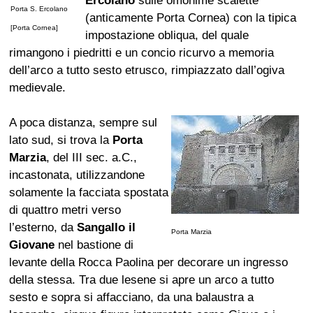
Ercolano
sulle omonime scalette
Porta S. Ercolano
(anticamente Porta Cornea) con la tipica
[Porta Cornea]
impostazione obliqua, del quale
rimangono i piedritti e un concio ricurvo a memoria
dell’arco a tutto sesto etrusco, rimpiazzato dall’ogiva
medievale.
A poca distanza, sempre sul
lato sud, si trova la
Porta
Marzia
, del III sec. a.C.,
incastonata, utilizzandone
solamente la facciata spostata
di quattro metri verso
l’esterno, da
Sangallo il
Porta Marzia
Giovane
nel bastione di
levante della Rocca Paolina per decorare un ingresso
della stessa. Tra due lesene si apre un arco a tutto
sesto e sopra si affacciano, da una balaustra a