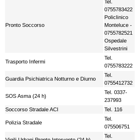
Tel.
0755783422
Policlinico
Pronto Soccorso
Monteluce -
0755782521
Ospedale
Silvestrini
Tel.
Trasporto Infermi
0755783222
Tel.
Guardia Psichiatrica Notturno e Diurno
0755412732
Tel. 0337-
SOS Asma (24 h)
237993
Soccorso Stradale ACI
Tel. 116
Tel.
Polizia Stradale
075506751
Tel.
Vigili Urbani Pronto Intervento (24 h)