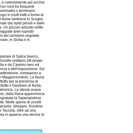
, è notevolmente più acclive
rso nord tra frequenti
seminativi o terminano
o in molti tratti a forme di
il fiume lambisce lo Scoglio
to dai ripidi pendii e dalle
 Un piccolo arbusto relitto
leggiate aree rupestri
i del rarissimo vegetale
ale, in Sicilia e in
pariale di Salice bianco,
dovalle svettano alti pioppi
ella e da Carpino nero ed
enza e dell’esposizione. Sul
settentrione, compaiono a
l Maggiociondolo. La fauna
tutto per la presenza di
itutto il Gambero di fiume,
Valnerina. Le stesse acque
ario, dalla Rana appenninica
 segnalata la Salamandrina
te. Molte specie di uccelli
 calcaree: Gheppio, Rondine
 Taccola, oltre ad una
bria in appena una decina di