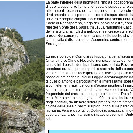
La parte inferiore della montagna, fino a Roccaporena
di quella superiore: fiume e fondovalle serpeggiano ve
affioramenti rocciosi che incombono su prati e vecchi 
direttamente sulle sponde del corso d’acqua, dando luog
un vero e proprio canyon. Poco oltre una stretta forra, 
Sacro di Roccaporena, piega deciso verso est e, domina
rupi del Monte della Sassa (m 1131), raggiunge Cascia.
dell’era terziaria, l’Efedra nebrodense, cresce sulle so
presso Roccaporena: è questa una delle poche stazion
che in Italia è distribuito nell’Appennino centro-meridion
Sardegna.
Lungo il corso del Corno si sviluppa una bella fascia ri
Ontano nero, Olmo e Nocciolo; nei piccoli prati del fon
cipressini. I boschi dominanti sono costituiti da Rover
appaiono ora radi ora compatti, a seconda della pend
versante destro tra Roccaporena e Cascia, esposto a 
bassa quota anche nuclei di Faggio accompagnato da
di questo ambito è particolarmente interessante, soprat
alcuni elementi tipici dei corsi d’acqua montani. Innanz
segnalato qui e ormai in poche altre zone dell’intera 
frequentate dal crostaceo sono popolate dalla Trota f
e dal Merlo acquaiolo; negli anni 90 era stata inoltre
dagli occhiali, da ritenere tuttora probabilmente presen
tipiche delle aree rupestri si riproducono sulle pareti
montana, Passero solitario, Codirosso spazzacamino e
coppia di Lanario, il rarissimo rapace presente in Um
siti.