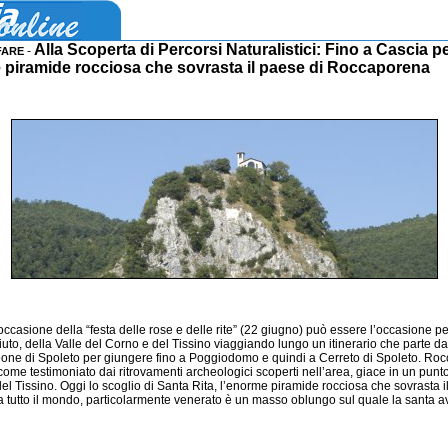
Alla Scoperta di Percorsi Naturalistici: Fino a Cascia pe
-
FARE
e piramide rocciosa che sovrasta il paese di Roccaporena
ccasione della “festa delle rose e delle rite” (22 giugno) può essere l’occasione pe
ciuto, della Valle del Corno e del Tissino viaggiando lungo un itinerario che parte 
one di Spoleto per giungere fino a Poggiodomo e quindi a Cerreto di Spoleto. Roc
ome testimoniato dai ritrovamenti archeologici scoperti nell’area, giace in un punt
del Tissino. Oggi lo scoglio di Santa Rita, l’enorme piramide rocciosa che sovrasta
 da tutto il mondo, particolarmente venerato è un masso oblungo sul quale la santa a